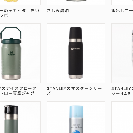
ーのデカビタ「ちい
さしみ醤油
水出しコ
ラボ
EYのアイスフローフ
STANLEYのマスターシリー
STANL
トロー真空ジャグ
ズ
ャーH2.0