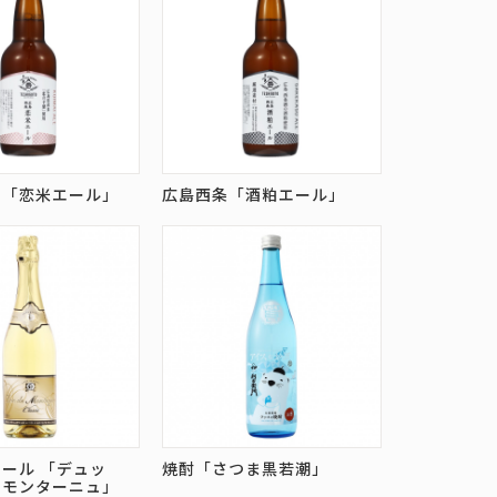
の「恋米エール」
広島西条「酒粕エール」
ール 「デュッ
焼酎「さつま黒若潮」
・モンターニュ」