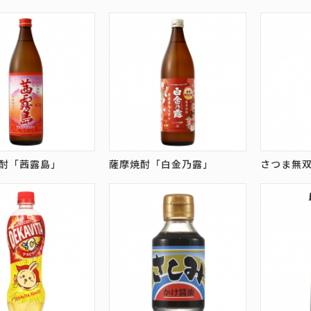
酎「茜露島」
薩摩焼酎「白金乃露」
さつま無