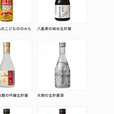
RIAのこどもののみも
八重寿の純米生貯蔵
白鹿の吟醸生貯蔵
大関の生貯蔵酒