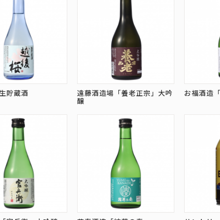
生貯蔵酒
遠藤酒造場「養老正宗」大吟
お福酒造
醸