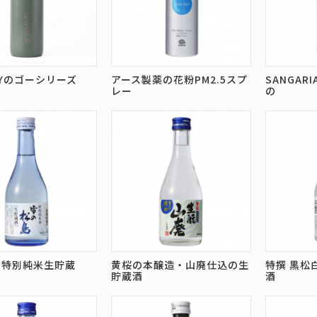
EYのゴーシリーズ
アース製薬の花粉PM2.5スプ
SANGA
レー
の
 特別純米生貯蔵
黄桜の本醸造・山廃仕込の生
特撰 黒松
貯蔵酒
酒