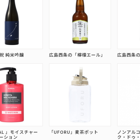
祝 純米吟醸
広島西条の「檸檬エール」
広島西条
AL 」モイスチャー
「UFORU」麦茶ポット
ノンアルコ
ーション
ク・ドゥ