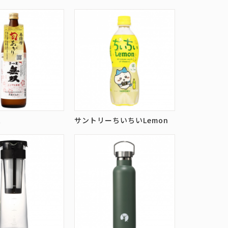
双
サントリーちいちいLemon