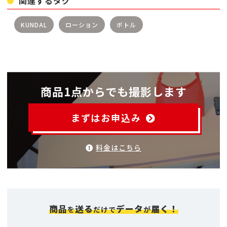
関連するタグ
KUNDAL
ローション
ボトル
商品1点からでも撮影します
まずはお申込み
料金はこちら
商品
送る
データ
届く！
を
だけで
が