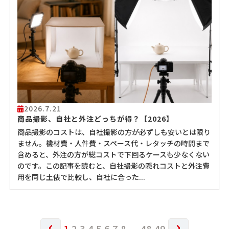
2026.7.21
商品撮影、自社と外注どっちが得？【2026】
商品撮影のコストは、自社撮影の方が必ずしも安いとは限り
ません。機材費・人件費・スペース代・レタッチの時間まで
含めると、外注の方が総コストで下回るケースも少なくない
のです。この記事を読むと、自社撮影の隠れコストと外注費
用を同じ土俵で比較し、自社に合った...
‹
›
1
2
3
4
5
6
7
8
...
48
49