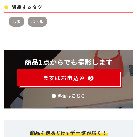
関連するタグ
お酒
ボトル
商品1点からでも撮影します
まずはお申込み
料金はこちら
商品
送る
データ
届く！
を
だけで
が