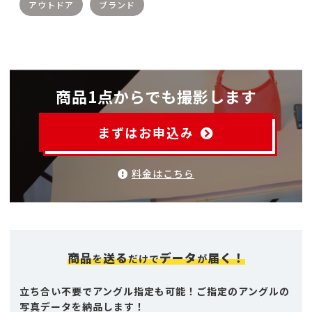
アウトドア
ブランド
商品1点からでも撮影します
まずはお申込み
料金はこちら
商品
送る
データ
届く！
を
だけで
が
立ち合い不要でアングル指定も可能！ご指定のアングルの
写真データを納品します！