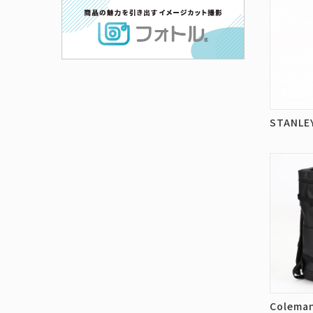
STANL
Colem