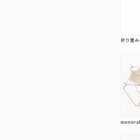
折り畳み
monor