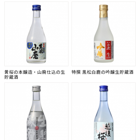
黄桜の本醸造・山廃仕込の生
特撰 黒松白鹿の吟醸生貯蔵酒
貯蔵酒