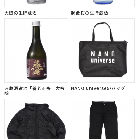
大関の生貯蔵酒
越後桜の生貯蔵酒
遠藤酒造場「養老正宗」大吟
NANO universeのバッグ
醸