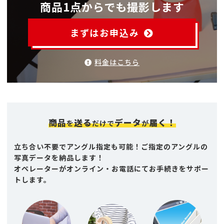
商品1点からでも撮影します
まずはお申込み
料金はこちら
商品
送る
データ
届く！
を
だけで
が
立ち合い不要でアングル指定も可能！ご指定のアングルの
写真データを納品します！
オペレーターがオンライン・お電話にてお手続きをサポー
トします。