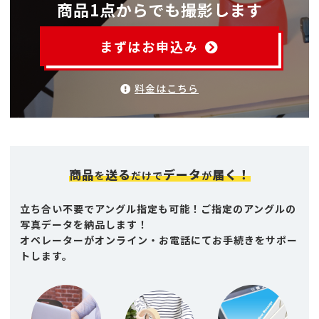
商品1点からでも撮影します
まずはお申込み
料金はこちら
商品
送る
データ
届く！
を
だけで
が
立ち合い不要でアングル指定も可能！ご指定のアングルの
写真データを納品します！
オペレーターがオンライン・お電話にてお手続きをサポー
トします。