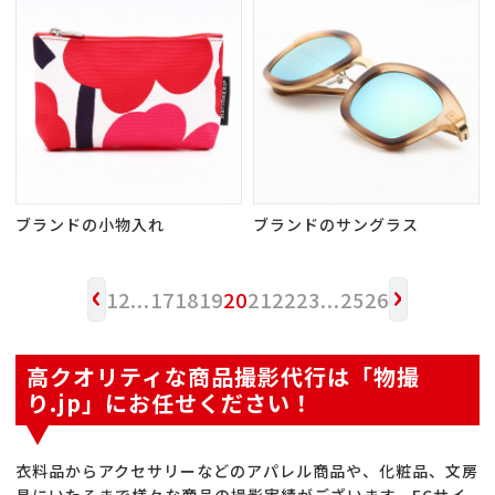
ブランドの小物入れ
ブランドのサングラス
‹
›
1
2
...
17
18
19
20
21
22
23
...
25
26
高クオリティな商品撮影代行は「物撮
り.jp」にお任せください！
衣料品からアクセサリーなどのアパレル商品や、化粧品、文房