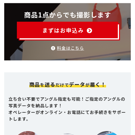
商品1点からでも撮影します
まずはお申込み
料金はこちら
商品
送る
データ
届く！
を
だけで
が
立ち合い不要でアングル指定も可能！ご指定のアングルの
写真データを納品します！
オペレーターがオンライン・お電話にてお手続きをサポー
トします。