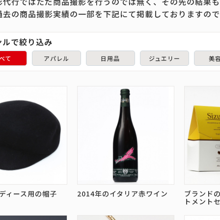
影代行ではただ商品撮影を行うのでは無く、その先の結果も
過去の商品撮影実績の一部を下記にて掲載しておりますので
ンルで絞り込み
べて
アパレル
日用品
ジュエリー
美
ディース用の帽子
2014年のイタリア赤ワイン
ブランド
トメント