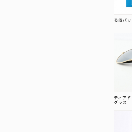
吸収パッ
ディアド
グラス