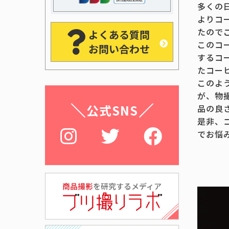
多くの
よりコ
たので
よくある質問
このコ
お問い合わせ
するコ
たコー
このよ
が、物
公式SNS
品の良
是非、
でお悩