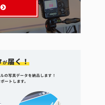
タ
届く！
が
グルの写真データを納品します！
サポートします。