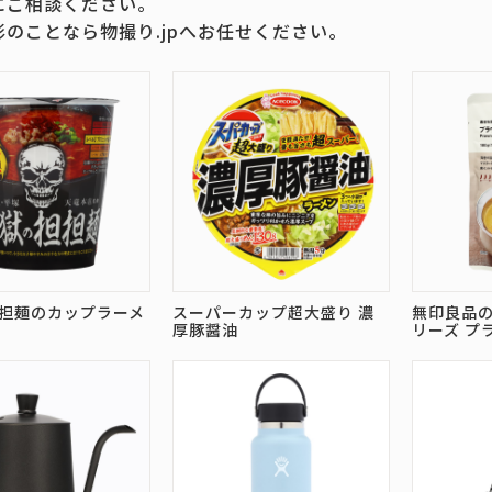
にご相談ください。
影のことなら物撮り.jpへお任せください。
担麺のカップラーメ
スーパーカップ超大盛り 濃
無印良品
厚豚醤油
リーズ プ