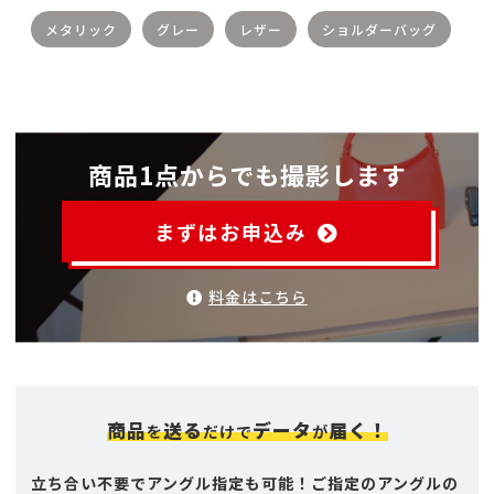
メタリック
グレー
レザー
ショルダーバッグ
商品1点からでも撮影します
まずはお申込み
料金はこちら
商品
送る
データ
届く！
を
だけで
が
立ち合い不要でアングル指定も可能！ご指定のアングルの