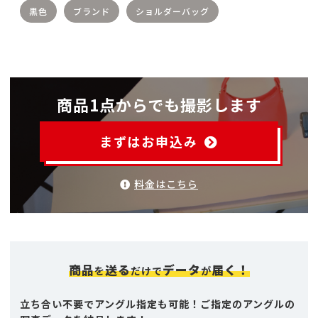
黒色
ブランド
ショルダーバッグ
商品1点からでも撮影します
まずはお申込み
料金はこちら
商品
送る
データ
届く！
を
だけで
が
立ち合い不要でアングル指定も可能！ご指定のアングルの