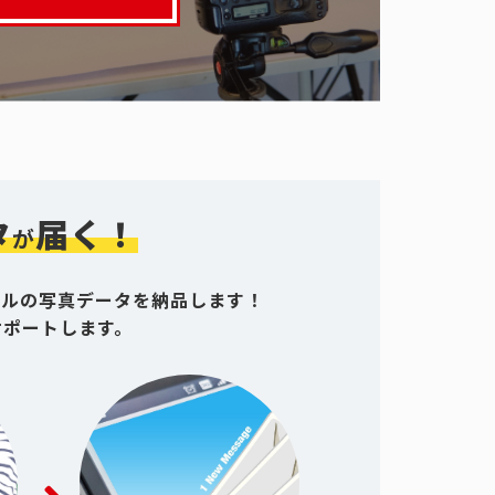
タ
届く！
が
グルの写真データを納品します！
サポートします。