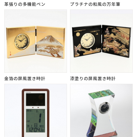
革張りの多機能ペン
プラチナの和風の万年筆
金箔の屏風置き時計
漆塗りの屏風置き時計