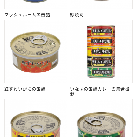
マッシュルームの缶詰
鯨焼肉
紅ずわいがにの缶詰
いなばの缶詰カレーの集合撮
影