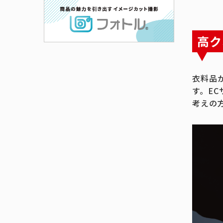
高ク
衣料品
す。E
考えの