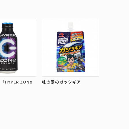
HYPER ZONe
味の素のガッツギア
」