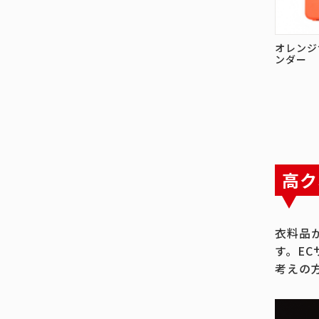
オレンジ
ンダー
高ク
衣料品
す。E
考えの