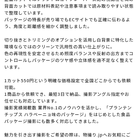
背面カットでは原材料表記や注意事項まで読み取りやすい状態
で整理しています。
パッケージの特長が売り場でもECサイトでも正確に伝わるよ
う、角度と距離感を細かく調整しました。
切り抜きとトリミングのオプションを活用し白背景に特化した
環境ならではのクリーンで汎用性の高い仕上がりに。
色の再現性を安定させるため照度バランスや反射の出方までコ
ントロールしパッケージのツヤ感や立体感を過不足なく整えて
います。
1カット550円という明確な価格設定で全国どこからでも依頼
可能。
1商品から依頼でき、最短3日で納品、撮影アングル指定やお
任せにも対応しています。
撮影実績掲載数 業界No.1のノウハウを活かし、「プランテン
チップス ハラペーニョ味のパッケージ」をはじめとした食品
パッケージ撮影にも数多く対応してきました。
魅力を引き出す撮影をご希望の際は、物撮り.jpへお気軽にご