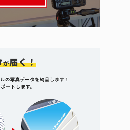
タ
届く！
が
グルの写真データを納品します！
サポートします。