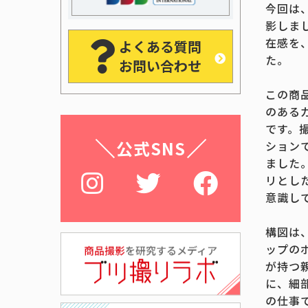
今回は
影しま
在感を
よくある質問
た。
お問い合わせ
この商
のある
です。
公式SNS
ション
ました
リとし
意識し
構図は
ップの
が持つ
に、細
の仕事