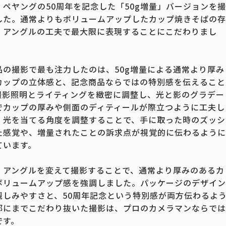
、ペヤングの50周年を記念した「50g増量」バージョンを撮
した。通常よりもボリュームアップしたカップ焼きそばの存
、アングルの工夫で最大限に表現することにこだわりまし
品の撮影で最も注力したのは、50g増量による通常より厚み
カップの立体感と、記念商品ならではの特別感を伝えること
撮影照明とライティングを緻密に調整し、光と影のグラデー
でカップの厚みや側面のディティールが際立つように工夫し
。光を当てる角度を調整することで、手に取った時のズッシ
た感覚や、増量されたことの訴求点が視覚的に伝わるように
ています。
、アングルを変えて撮影することで、通常より厚みのあるカ
ボリュームアップ感を強調しました。パッケージのデザイン
親しみやすさと、50周年記念という特別感が両方伝わるよ
部にまでこだわり抜いた撮影は、プロのカメラマンならでは
です。