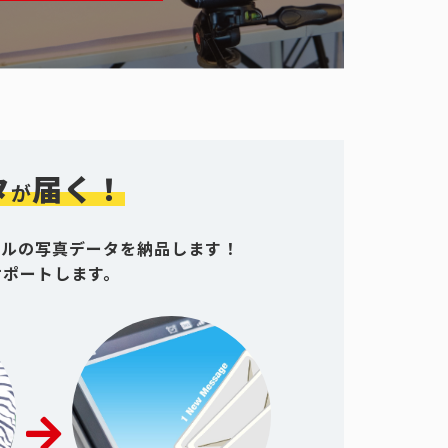
タ
届く！
が
グルの写真データを納品します！
サポートします。