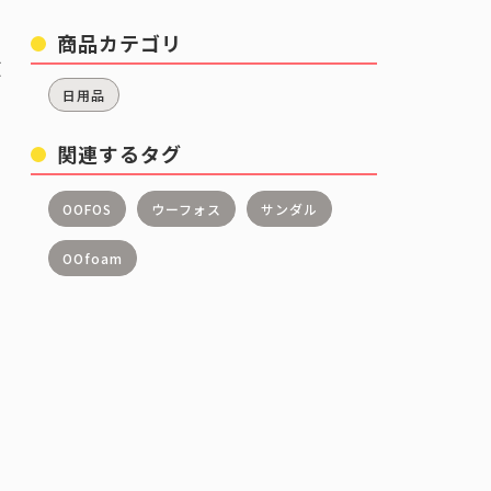
商品カテゴリ
複
日用品
関連するタグ
OOFOS
ウーフォス
サンダル
OOfoam