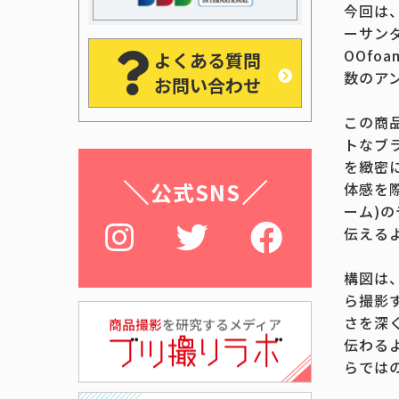
今回は
ーサンダ
OOfo
よくある質問
数のア
お問い合わせ
この商
トなブ
を緻密
公式SNS
体感を際
ーム)
伝える
構図は
ら撮影
さを深
伝わる
らでは