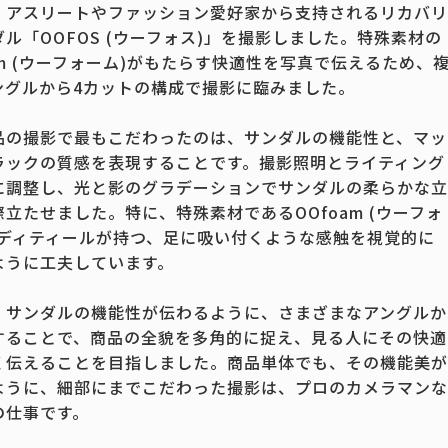
、アスリートやファッション愛好家から支持されるリカバリ
ル「OOFOS (ウーフォス)」を撮影しました。特殊素材の
am (ウーフォーム)がもたらす快適性を写真で伝えるため、
ングルから4カットの構成で撮影に臨みました。
品の撮影で最もこだわったのは、サンダルの機能性と、マッ
ラックの質感を表現することです。撮影照明とライティング
に調整し、光と影のグラデーションでサンダルの柔らかな立
立たせました。特に、特殊素材であるOOfoam (ウーフォ
のディティールが持つ、足に吸い付くような感触を視覚的に
ように工夫しています。
、サンダルの機能性が伝わるように、さまざまなアングルか
することで、商品の全貌を多角的に捉え、見る人にその快適
く伝えることを目指しました。商品単体でも、その機能美が
ように、細部にまでこだわった撮影は、プロのカメラマンな
の仕事です。