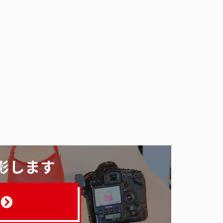
そ
影します