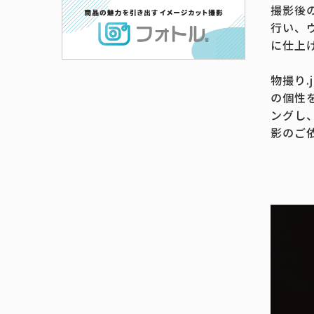
撮影後
行い、
に仕上
物撮り
の個性
ングし
影のご