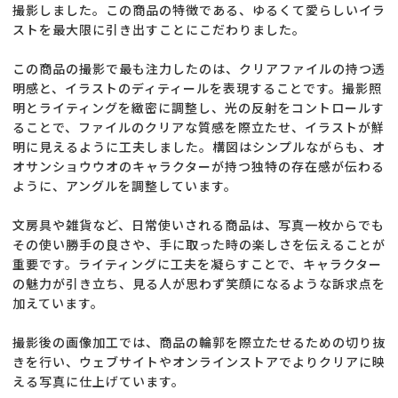
撮影しました。この商品の特徴である、ゆるくて愛らしいイラ
ストを最大限に引き出すことにこだわりました。
この商品の撮影で最も注力したのは、クリアファイルの持つ透
明感と、イラストのディティールを表現することです。撮影照
明とライティングを緻密に調整し、光の反射をコントロールす
ることで、ファイルのクリアな質感を際立たせ、イラストが鮮
明に見えるように工夫しました。構図はシンプルながらも、オ
オサンショウウオのキャラクターが持つ独特の存在感が伝わる
ように、アングルを調整しています。
文房具や雑貨など、日常使いされる商品は、写真一枚からでも
その使い勝手の良さや、手に取った時の楽しさを伝えることが
重要です。ライティングに工夫を凝らすことで、キャラクター
の魅力が引き立ち、見る人が思わず笑顔になるような訴求点を
加えています。
撮影後の画像加工では、商品の輪郭を際立たせるための切り抜
きを行い、ウェブサイトやオンラインストアでよりクリアに映
える写真に仕上げています。