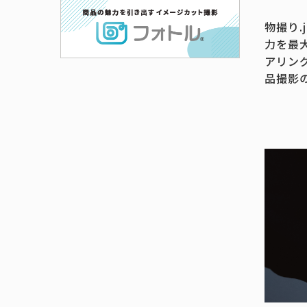
物撮り
力を最
アリン
品撮影