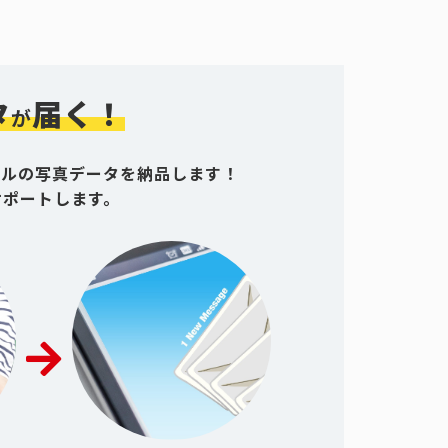
タ
届く！
が
グルの写真データを納品します！
サポートします。