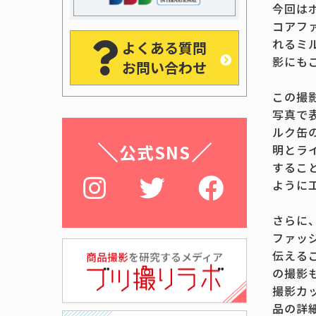
今回は
コアフ
れるミ
よくある質問
影にも
お問い合わせ
この撮
写真で
ルク缶
公式SNS
明とラ
するこ
ように
さらに
ファッ
伝える
の撮影
撮影カ
品の詳