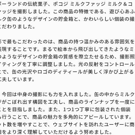
ポーランドの伝統菓子、ポコジ ミルクファッジ ミルク＆コ
ァッジを撮影しました。この商品の特徴である、遊び心あふ
ルク缶のようなデザインの貯金箱と、かわいらしい個装の撮
こだわりました。
影で最もこだわったのは、商品の持つ温かみのある雰囲気を
表現することです。まるで絵本から飛び出してきたようなミ
のようなデザインの貯金箱の質感を際立たせるため、撮影照
イティングを丁寧に調整しました。光の反射をコントロール
とで、缶の光沢やロゴのディティールが美しく浮かび上がる
工夫しています。
、今回は中身の撮影にも力を入れました。缶の中からミルク
ジがこぼれ出す構図を工夫し、商品のラインナップを一度に
ことを目指しました。また、1つ1つ丁寧に包装された個装
も行うことで、商品の魅力を多角的にアピールしています。
ット数を増やすことで、ウェブサイトを訪れたユーザーに商
細をより深く理解していただけるよう努めました。