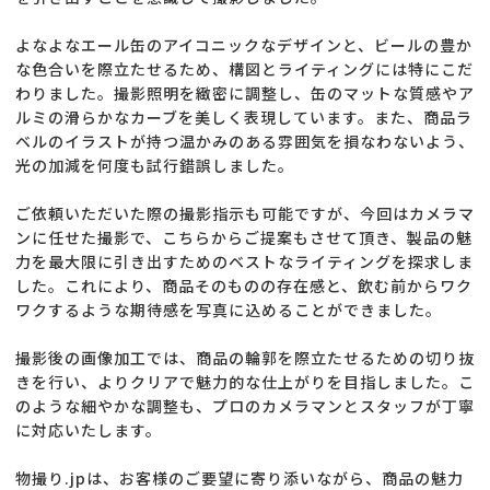
よなよなエール缶のアイコニックなデザインと、ビールの豊か
な色合いを際立たせるため、構図とライティングには特にこだ
わりました。撮影照明を緻密に調整し、缶のマットな質感やア
ルミの滑らかなカーブを美しく表現しています。また、商品ラ
ベルのイラストが持つ温かみのある雰囲気を損なわないよう、
光の加減を何度も試行錯誤しました。
ご依頼いただいた際の撮影指示も可能ですが、今回はカメラマ
ンに任せた撮影で、こちらからご提案もさせて頂き、製品の魅
力を最大限に引き出すためのベストなライティングを探求しま
した。これにより、商品そのものの存在感と、飲む前からワク
ワクするような期待感を写真に込めることができました。
撮影後の画像加工では、商品の輪郭を際立たせるための切り抜
きを行い、よりクリアで魅力的な仕上がりを目指しました。こ
のような細やかな調整も、プロのカメラマンとスタッフが丁寧
に対応いたします。
物撮り.jpは、お客様のご要望に寄り添いながら、商品の魅力