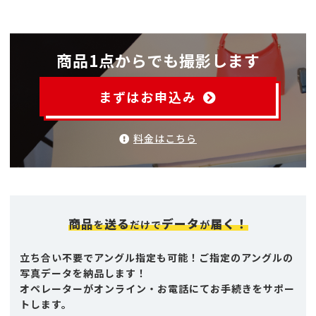
商品1点からでも撮影します
まずはお申込み
料金はこちら
商品
送る
データ
届く！
を
だけで
が
立ち合い不要でアングル指定も可能！ご指定のアングルの
写真データを納品します！
オペレーターがオンライン・お電話にてお手続きをサポー
トします。