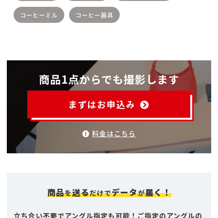
コーヒーミル
コーヒー器具
商品1点からでも撮影します
まずはお申込み
料金はこちら
商品
送る
データ
届く！
を
だけで
が
立ち合い不要でアングル指定も可能！ご指定のアングルの