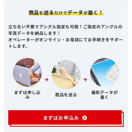
商品
送る
データ
届く！
を
だけで
が
立ち合い不要でアングル指定も可能！ご指定のアングルの
写真データを納品します！
オペレーターがオンライン・お電話にてお手続きをサポー
トします。
まずは申し込
撮影データが
商品を送る
み
届く
まずはお申込み