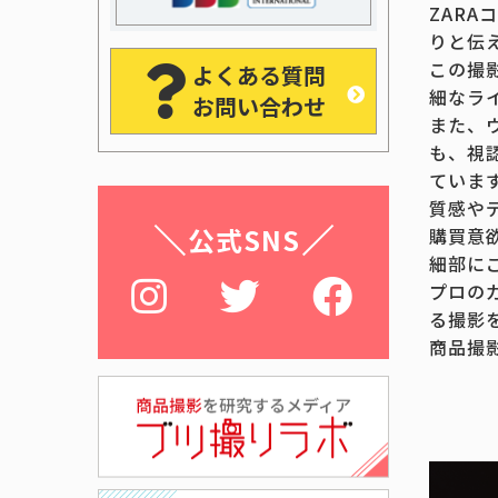
ZAR
りと伝
この撮
よくある質問
細なラ
お問い合わせ
また、
も、視
ていま
質感や
公式SNS
購買意
細部に
プロの
る撮影
商品撮