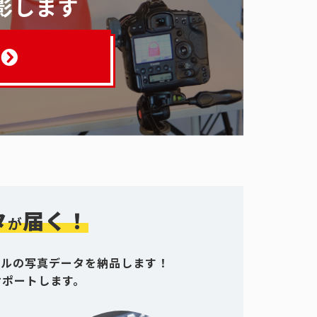
影します
タ
届く！
が
グルの写真データを納品します！
サポートします。