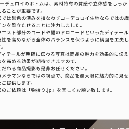
Aコーデュロイのボトムは、素材特有の質感や立体感をしっか
えることが重要です。
影では黒色の深みを損なわずコーデュロイ生地ならではの繊
インを際立たせることに注力しました。
ウエスト部分のコードや裾のドロコードといったディテール
認性を高めながら全体のバランスを保つように構図を工夫し
す。
ディテールが明確に伝わる写真は商品の魅力を効果的に伝え
欲を高める効果が期待できますので、
こだわる商品撮影も是非お任せください。
カメラマンならではの視点で、商品を最大限に魅力的に見せ
をご提供します。
影のご依頼は「物撮り.jp」を宜しくお願い致します。