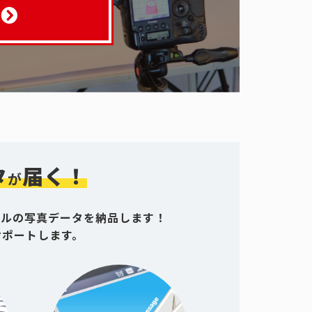
タ
届く！
が
グルの写真データを納品します！
サポートします。