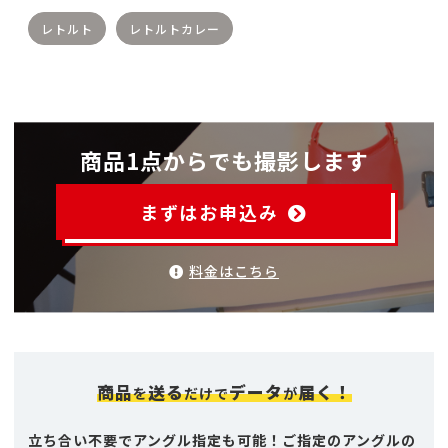
レトルト
レトルトカレー
商品1点からでも撮影します
まずはお申込み
料金はこちら
商品
送る
データ
届く！
を
だけで
が
立ち合い不要でアングル指定も可能！ご指定のアングルの