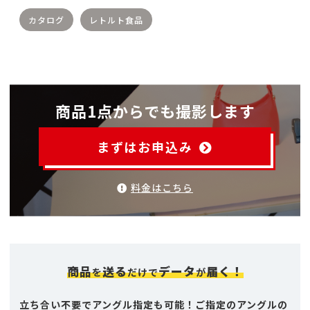
カタログ
レトルト食品
商品1点からでも撮影します
まずはお申込み
料金はこちら
商品
送る
データ
届く！
を
だけで
が
立ち合い不要でアングル指定も可能！ご指定のアングルの