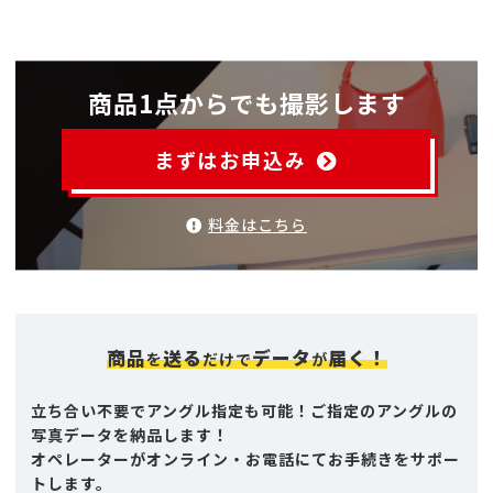
商品1点からでも撮影します
まずはお申込み
料金はこちら
商品
送る
データ
届く！
を
だけで
が
立ち合い不要でアングル指定も可能！ご指定のアングルの
写真データを納品します！
オペレーターがオンライン・お電話にてお手続きをサポー
トします。