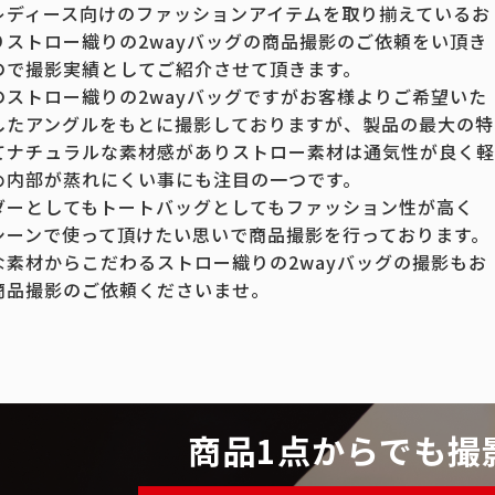
レディース向けのファッションアイテムを取り揃えているお
りストロー織りの2wayバッグの商品撮影のご依頼をい頂き
ので撮影実績としてご紹介させて頂きます。
のストロー織りの2wayバッグですがお客様よりご希望いた
したアングルをもとに撮影しておりますが、製品の最大の特
てナチュラルな素材感がありストロー素材は通気性が良く軽
め内部が蒸れにくい事にも注目の一つです。
ダーとしてもトートバッグとしてもファッション性が高く
シーンで使って頂けたい思いで商品撮影を行っております。
な素材からこだわるストロー織りの2wayバッグの撮影もお
商品撮影のご依頼くださいませ。
商品1点からでも撮