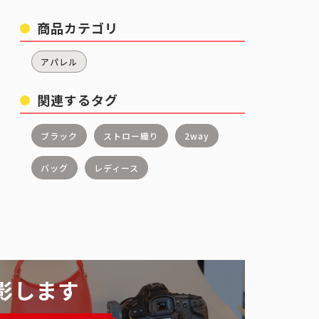
商品カテゴリ
アパレル
関連するタグ
ブラック
ストロー織り
2way
バッグ
レディース
影します