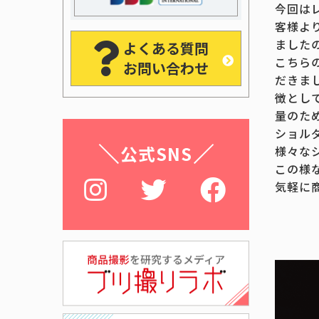
今回は
客様よ
ました
よくある質問
こちら
お問い合わせ
だきま
徴とし
量のた
ショル
公式SNS
様々な
この様
気軽に