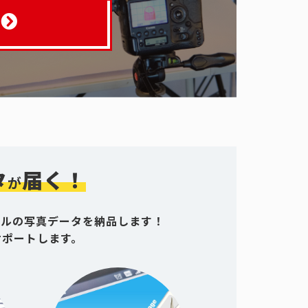
タ
届く！
が
グルの写真データを納品します！
サポートします。