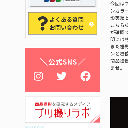
今回は
ンカラ
影実績
よくある質問
こちら
お問い合わせ
が確認
明には
また裾
ンと機
公式SNS
商品撮
ませ。