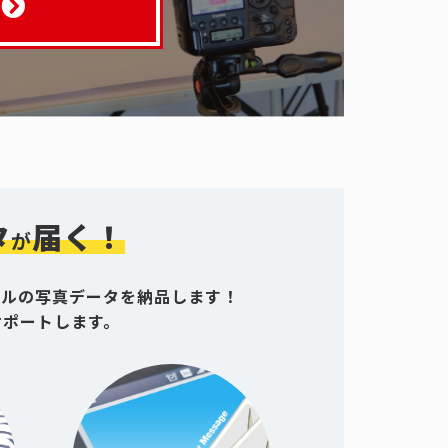
タ
届く！
が
グルの写真データを納品します！
サポートします。