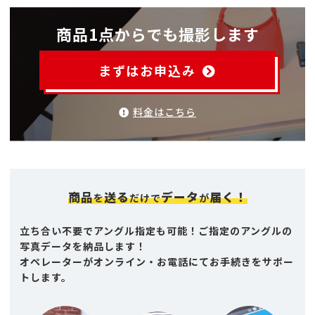
商品1点からでも撮影します
まずはお申込み
料金はこちら
商品
送る
データ
届く！
を
だけで
が
立ち合い不要でアングル指定も可能！ご指定のアングルの
写真データを納品します！
オペレーターがオンライン・お電話にてお手続きをサポー
トします。