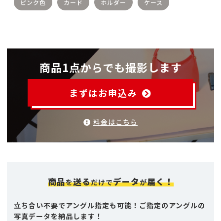
ピンク色
カード
ホルダー
ケース
商品1点からでも撮影します
まずはお申込み
料金はこちら
商品
送る
データ
届く！
を
だけで
が
立ち合い不要でアングル指定も可能！ご指定のアングルの
写真データを納品します！