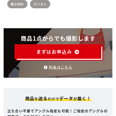
置き時計
デジタル
商品1点からでも撮影します
まずはお申込み
料金はこちら
商品
送る
データ
届く！
を
だけで
が
立ち合い不要でアングル指定も可能！ご指定のアングルの