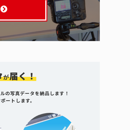
タ
届く！
が
グルの写真データを納品します！
サポートします。