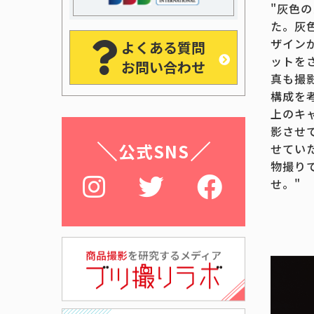
"灰色
た。灰
ザイン
よくある質問
ットを
お問い合わせ
真も撮
構成を
上のキ
影させ
公式SNS
せてい
物撮り
せ。"